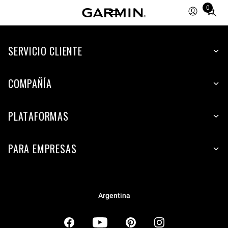
0
Total
items
in
SERVICIO CLIENTE
cart:
0
COMPAÑÍA
PLATAFORMAS
PARA EMPRESAS
Argentina