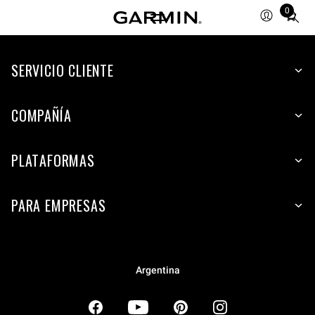
0
Total
items
in
SERVICIO CLIENTE
cart:
0
COMPAÑÍA
PLATAFORMAS
PARA EMPRESAS
Argentina