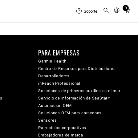
0
Total
Soporte
items
in
cart:
0
PARA EMPRESAS
Garmin Health
Centro de Recursos para Distribuidores
Desarrolladores
inReach Professional
Soluciones de primeros auxilios en el mar
cs
Servicio de información de SeaStar®
Automoción OEM
Soluciones OEM para caravanas
Sensores
Patrocinios corporativos
Embajadores de marca