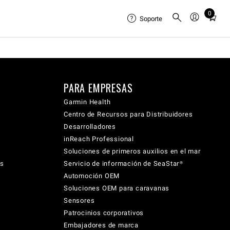
0
Total
Soporte
items
in
cart:
0
PARA EMPRESAS
Garmin Health
Centro de Recursos para Distribuidores
Desarrolladores
inReach Professional
Soluciones de primeros auxilios en el mar
cs
Servicio de información de SeaStar®
Automoción OEM
Soluciones OEM para caravanas
Sensores
Patrocinios corporativos
Embajadores de marca