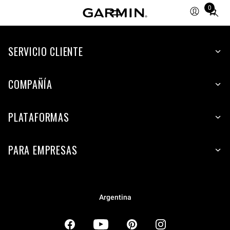
0
Total
items
in
SERVICIO CLIENTE
cart:
0
COMPAÑÍA
PLATAFORMAS
PARA EMPRESAS
Argentina