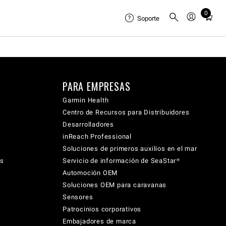
0
Total
Soporte
items
in
cart:
0
PARA EMPRESAS
Garmin Health
Centro de Recursos para Distribuidores
Desarrolladores
inReach Professional
Soluciones de primeros auxilios en el mar
cs
Servicio de información de SeaStar®
Automoción OEM
Soluciones OEM para caravanas
Sensores
Patrocinios corporativos
Embajadores de marca