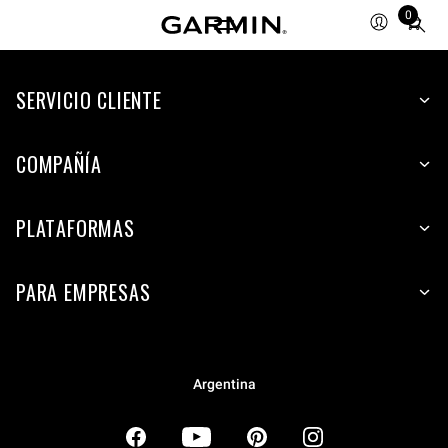
0
Total
items
in
SERVICIO CLIENTE
cart:
0
COMPAÑÍA
PLATAFORMAS
PARA EMPRESAS
Argentina