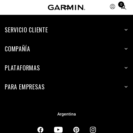
0
Total
items
in
SERVICIO CLIENTE
cart:
0
COMPAÑÍA
PLATAFORMAS
PARA EMPRESAS
Argentina