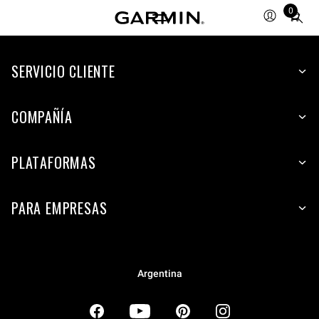
0
Total
items
in
SERVICIO CLIENTE
cart:
0
COMPAÑÍA
PLATAFORMAS
PARA EMPRESAS
Argentina