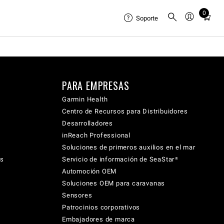
0
Total
Soporte
items
in
cart:
0
PARA EMPRESAS
Garmin Health
Centro de Recursos para Distribuidores
Desarrolladores
inReach Professional
Soluciones de primeros auxilios en el mar
cs
Servicio de información de SeaStar®
Automoción OEM
Soluciones OEM para caravanas
Sensores
Patrocinios corporativos
Embajadores de marca