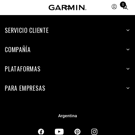
0
Total
items
in
SERVICIO CLIENTE
cart:
0
COMPAÑÍA
PLATAFORMAS
PARA EMPRESAS
Argentina