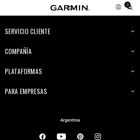
0
Total
items
in
SERVICIO CLIENTE
cart:
0
COMPAÑÍA
PLATAFORMAS
PARA EMPRESAS
Argentina