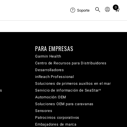
0
Total
Soporte
items
in
cart:
0
PARA EMPRESAS
Garmin Health
Centro de Recursos para Distribuidores
Desarrolladores
inReach Professional
Soluciones de primeros auxilios en el mar
cs
Servicio de información de SeaStar®
Automoción OEM
Soluciones OEM para caravanas
Sensores
Patrocinios corporativos
Embajadores de marca