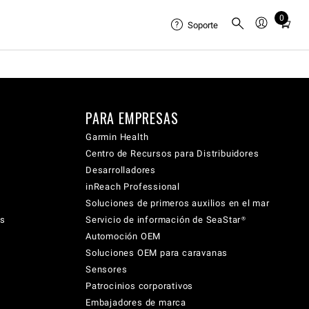
0
Total
Soporte
items
in
cart:
0
PARA EMPRESAS
Garmin Health
Centro de Recursos para Distribuidores
Desarrolladores
inReach Professional
Soluciones de primeros auxilios en el mar
cs
Servicio de información de SeaStar®
Automoción OEM
Soluciones OEM para caravanas
Sensores
Patrocinios corporativos
Embajadores de marca