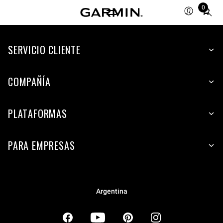
0
Total
items
in
SERVICIO CLIENTE
cart:
0
COMPAÑÍA
PLATAFORMAS
PARA EMPRESAS
Argentina