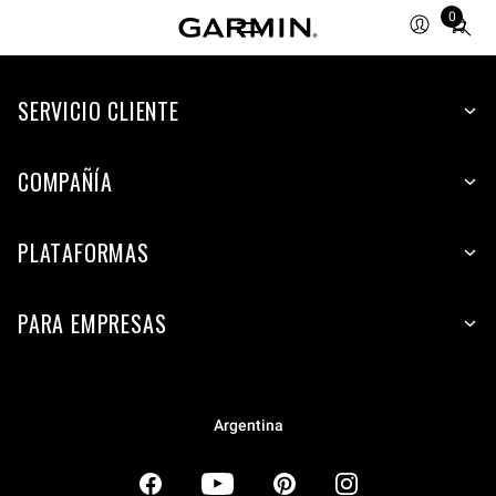
0
Total
items
in
SERVICIO CLIENTE
cart:
0
COMPAÑÍA
PLATAFORMAS
PARA EMPRESAS
Argentina