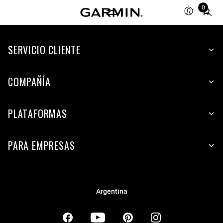
0
Total
items
in
SERVICIO CLIENTE
cart:
0
COMPAÑÍA
PLATAFORMAS
PARA EMPRESAS
Argentina