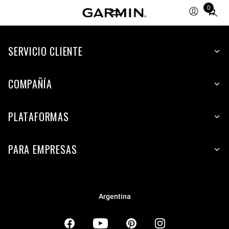
0
Total
items
in
SERVICIO CLIENTE
cart:
0
COMPAÑÍA
PLATAFORMAS
PARA EMPRESAS
Argentina