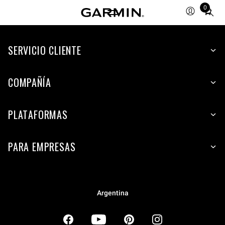
0
Total
items
in
SERVICIO CLIENTE
cart:
0
COMPAÑÍA
PLATAFORMAS
PARA EMPRESAS
Argentina