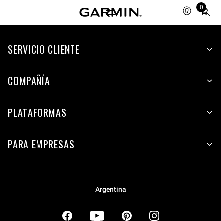
0
Total
items
in
SERVICIO CLIENTE
cart:
0
COMPAÑÍA
PLATAFORMAS
PARA EMPRESAS
Argentina