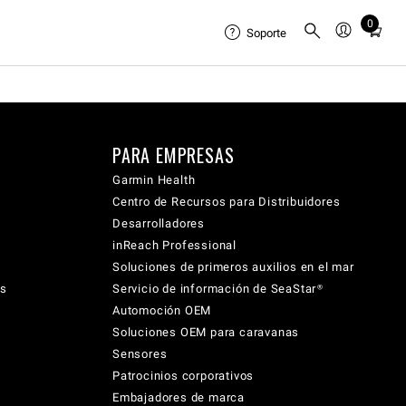
0
Total
Soporte
items
in
cart:
0
PARA EMPRESAS
Garmin Health
Centro de Recursos para Distribuidores
Desarrolladores
inReach Professional
Soluciones de primeros auxilios en el mar
cs
Servicio de información de SeaStar®
Automoción OEM
Soluciones OEM para caravanas
Sensores
Patrocinios corporativos
Embajadores de marca