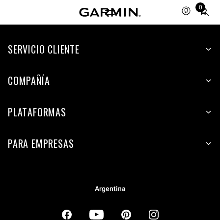
0
Total
items
in
SERVICIO CLIENTE
cart:
0
COMPAÑÍA
PLATAFORMAS
PARA EMPRESAS
Argentina