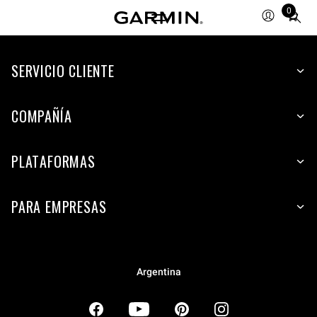
0
Total
items
in
SERVICIO CLIENTE
cart:
0
COMPAÑÍA
PLATAFORMAS
PARA EMPRESAS
Argentina