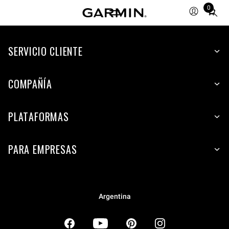
0
Total
items
in
SERVICIO CLIENTE
cart:
0
COMPAÑÍA
PLATAFORMAS
PARA EMPRESAS
Argentina