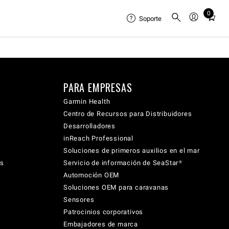
0
Total
Soporte
items
in
cart:
0
PARA EMPRESAS
Garmin Health
Centro de Recursos para Distribuidores
Desarrolladores
inReach Professional
Soluciones de primeros auxilios en el mar
cs
Servicio de información de SeaStar®
Automoción OEM
Soluciones OEM para caravanas
Sensores
Patrocinios corporativos
Embajadores de marca