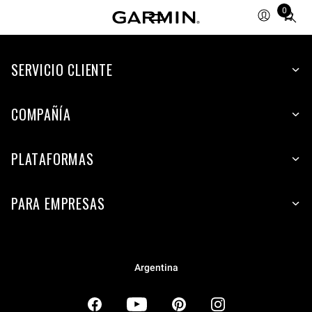
0
Total
items
in
SERVICIO CLIENTE
cart:
0
COMPAÑÍA
PLATAFORMAS
PARA EMPRESAS
Argentina