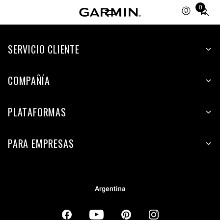
0
Total
items
in
SERVICIO CLIENTE
cart:
0
COMPAÑÍA
PLATAFORMAS
PARA EMPRESAS
Argentina