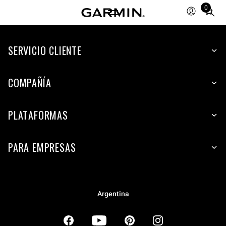
0
Total
items
in
SERVICIO CLIENTE
cart:
0
COMPAÑÍA
PLATAFORMAS
PARA EMPRESAS
Argentina