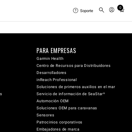
0
Total
Soporte
items
in
cart:
0
PARA EMPRESAS
Garmin Health
Centro de Recursos para Distribuidores
Desarrolladores
inReach Professional
Soluciones de primeros auxilios en el mar
cs
Servicio de información de SeaStar®
Automoción OEM
Soluciones OEM para caravanas
Sensores
Patrocinios corporativos
Embajadores de marca