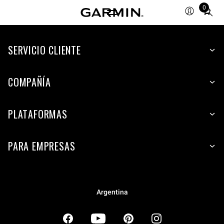
0
Total
items
in
SERVICIO CLIENTE
cart:
0
COMPAÑÍA
PLATAFORMAS
PARA EMPRESAS
Argentina