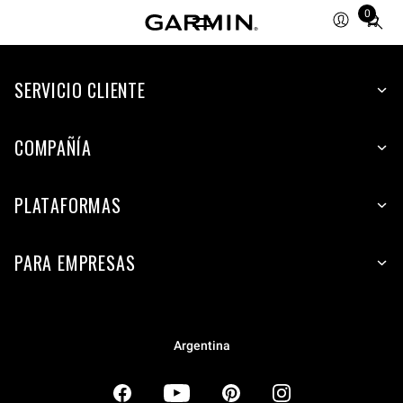
0
Total
items
in
SERVICIO CLIENTE
cart:
0
COMPAÑÍA
PLATAFORMAS
PARA EMPRESAS
Argentina