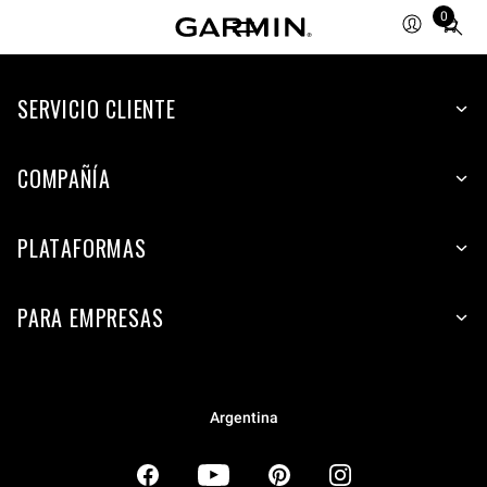
0
Total
items
in
SERVICIO CLIENTE
cart:
0
COMPAÑÍA
PLATAFORMAS
PARA EMPRESAS
Argentina