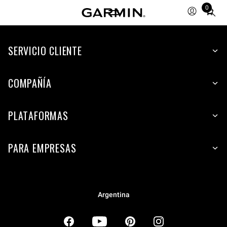
0
Total
items
in
SERVICIO CLIENTE
cart:
0
COMPAÑÍA
PLATAFORMAS
PARA EMPRESAS
Argentina