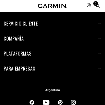
0
Total
items
in
SERVICIO CLIENTE
cart:
0
COMPAÑÍA
PLATAFORMAS
PARA EMPRESAS
Argentina