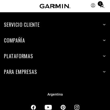
0
Total
items
in
SERVICIO CLIENTE
cart:
0
COMPAÑÍA
PLATAFORMAS
PARA EMPRESAS
Argentina