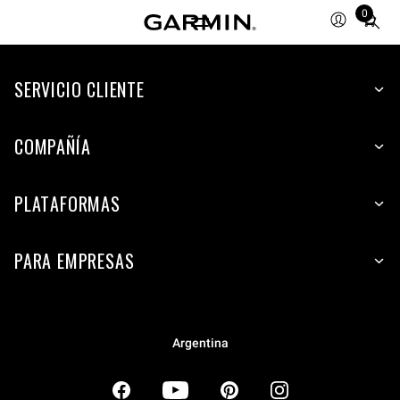
0
Total
items
in
SERVICIO CLIENTE
cart:
0
COMPAÑÍA
PLATAFORMAS
PARA EMPRESAS
Argentina