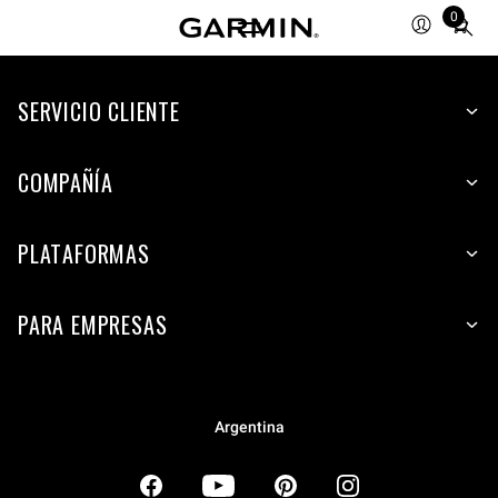
0
Total
items
in
SERVICIO CLIENTE
cart:
0
COMPAÑÍA
PLATAFORMAS
PARA EMPRESAS
Argentina