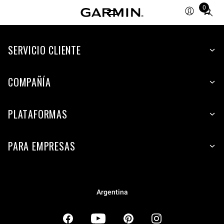
0
Total
items
in
SERVICIO CLIENTE
cart:
0
COMPAÑÍA
PLATAFORMAS
PARA EMPRESAS
Argentina