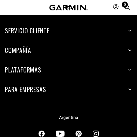
0
Total
items
in
SERVICIO CLIENTE
cart:
0
COMPAÑÍA
PLATAFORMAS
PARA EMPRESAS
Argentina