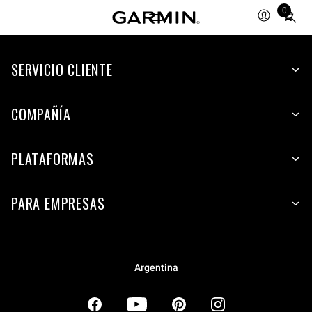
0
Total
items
in
SERVICIO CLIENTE
cart:
0
COMPAÑÍA
PLATAFORMAS
PARA EMPRESAS
Argentina