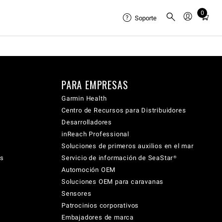
0
Total
Soporte
items
in
cart:
0
PARA EMPRESAS
Garmin Health
Centro de Recursos para Distribuidores
Desarrolladores
inReach Professional
Soluciones de primeros auxilios en el mar
cs
Servicio de información de SeaStar®
Automoción OEM
Soluciones OEM para caravanas
Sensores
Patrocinios corporativos
Embajadores de marca