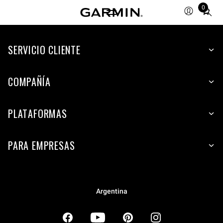
0
Total
items
in
SERVICIO CLIENTE
cart:
0
COMPAÑÍA
PLATAFORMAS
PARA EMPRESAS
Argentina