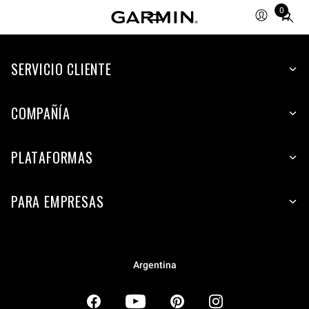
0
Total
items
in
SERVICIO CLIENTE
cart:
0
COMPAÑÍA
PLATAFORMAS
PARA EMPRESAS
Argentina