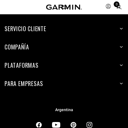
0
Total
items
in
SERVICIO CLIENTE
cart:
0
COMPAÑÍA
PLATAFORMAS
PARA EMPRESAS
Argentina