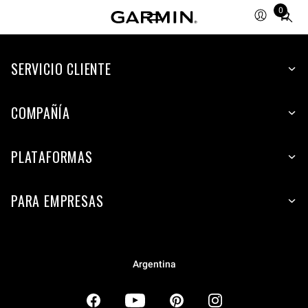
0
Total
items
in
SERVICIO CLIENTE
cart:
0
COMPAÑÍA
PLATAFORMAS
PARA EMPRESAS
Argentina