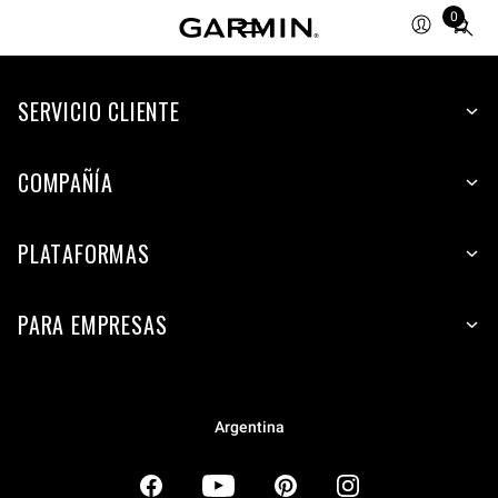
0
Total
items
in
SERVICIO CLIENTE
cart:
0
COMPAÑÍA
PLATAFORMAS
PARA EMPRESAS
Argentina