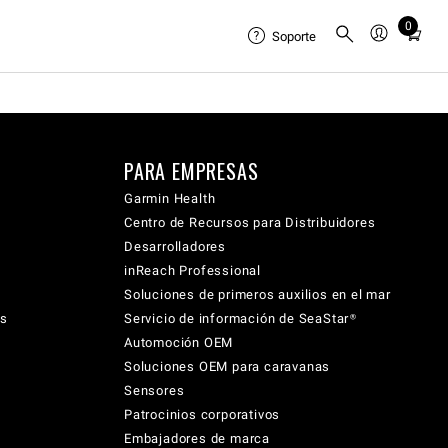
0
Total
Soporte
items
in
cart:
0
PARA EMPRESAS
Garmin Health
Centro de Recursos para Distribuidores
Desarrolladores
inReach Professional
Soluciones de primeros auxilios en el mar
cs
Servicio de información de SeaStar®
Automoción OEM
Soluciones OEM para caravanas
Sensores
Patrocinios corporativos
Embajadores de marca