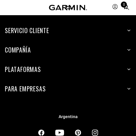
0
Total
items
in
SERVICIO CLIENTE
cart:
0
COMPAÑÍA
PLATAFORMAS
PARA EMPRESAS
Argentina