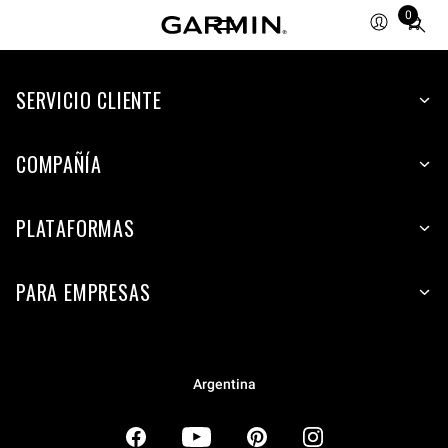
0
Total
items
in
SERVICIO CLIENTE
cart:
0
COMPAÑÍA
PLATAFORMAS
PARA EMPRESAS
Argentina