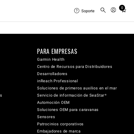
0
Total
Soporte
items
in
cart:
0
PARA EMPRESAS
Garmin Health
Centro de Recursos para Distribuidores
Desarrolladores
inReach Professional
Soluciones de primeros auxilios en el mar
cs
Servicio de información de SeaStar®
Automoción OEM
Soluciones OEM para caravanas
Sensores
Patrocinios corporativos
Embajadores de marca